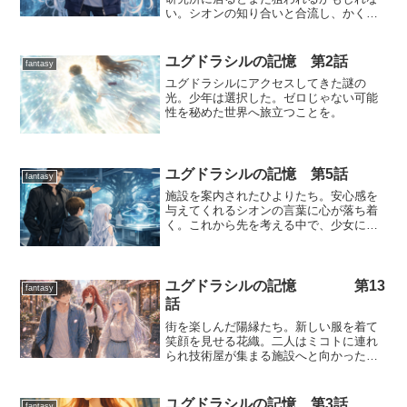
い。シオンの知り合いと合流し、かくま
ってもらう・・・はずだった。
ユグドラシルの記憶 第2話
fantasy
ユグドラシルにアクセスしてきた謎の
光。少年は選択した。ゼロじゃない可能
性を秘めた世界へ旅立つことを。
ユグドラシルの記憶 第5話
fantasy
施設を案内されたひよりたち。安心感を
与えてくれるシオンの言葉に心が落ち着
く。これから先を考える中で、少女に変
化が。
ユグドラシルの記憶 第13
fantasy
話
街を楽しんだ陽縁たち。新しい服を着て
笑顔を見せる花織。二人はミコトに連れ
られ技術屋が集まる施設へと向かった。
そこで陽縁たちに異変が起こる。
ユグドラシルの記憶 第3話
fantasy