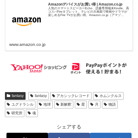
Amazonデバイスがお買い得 | Amazon.co.jp
人気のスマートスピーカーEcho、読書専用端末Kindle、高
コスパFireタブレット、テレビの大画面で映画やドラマが
楽しめるFire TVがお買い得。Amazon.co.jp（アマゾ
ン）。全品配送無料(一部を除く)。国内無料配送（一部例
外...
www.amazon.co.jp
fantasy
fantasy
アカシックレコード
ホムンクルス
ユグドラシル
地球
新解釈
星
月
物語
研究所
魂
シェアする