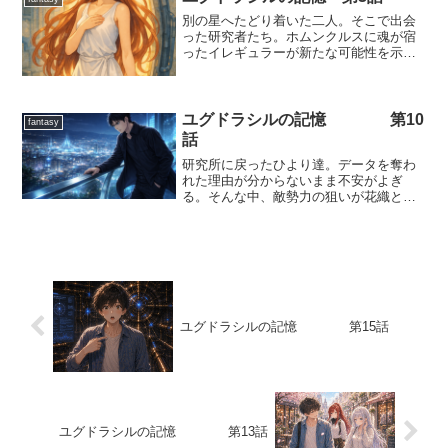
別の星へたどり着いた二人。そこで出会
った研究者たち。ホムンクルスに魂が宿
ったイレギュラーが新たな可能性を示
す。
ユグドラシルの記憶 第10
fantasy
話
研究所に戻ったひより達。データを奪わ
れた理由が分からないまま不安がよぎ
る。そんな中、敵勢力の狙いが花織と繋
がる。そして、新たな場所へ
ユグドラシルの記憶 第15話
ユグドラシルの記憶 第13話