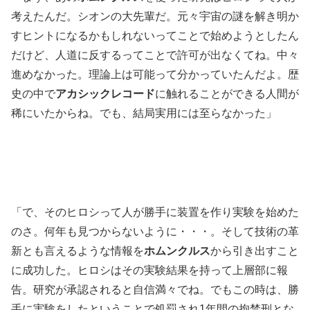
考えたんだ。シオンの大先輩だ。元々宇宙の謎を解き明か
すヒントになるかもしれないってことで始めようとしたん
だけど、人道に反するってことで許可が出なくてね。中々
進めなかった。理論上は可能って分かっていたんだよ。歴
史の中で
アカシックレコード
に触れることができる人間が
稀にいたからね。でも、結局実用には至らなかった」
「で、そのヒロシって人が勝手に装置を作り実験を始めた
のさ。何年も見つからないように・・・。そして技術の革
新とも言えるような情報を
ホムンクルス
から引き出すこと
に成功した。ヒロシはその実験結果を持って上層部に報
告。研究が承認されると自信満々でね。でもこの時は、勝
手に実験をしたということで処罰され1年間の拘禁刑とな