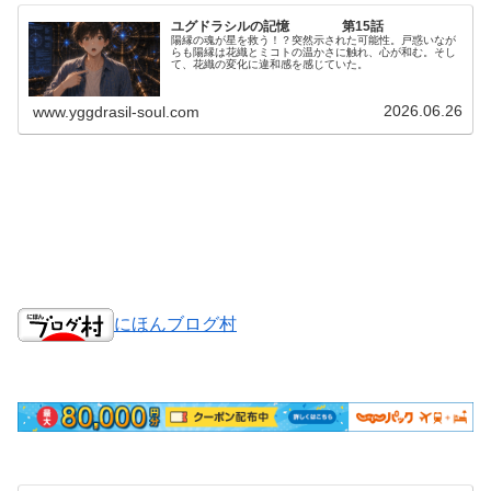
ユグドラシルの記憶 第15話
陽縁の魂が星を救う！？突然示された可能性。戸惑いなが
らも陽縁は花織とミコトの温かさに触れ、心が和む。そし
て、花織の変化に違和感を感じていた。
2026.06.26
www.yggdrasil-soul.com
にほんブログ村