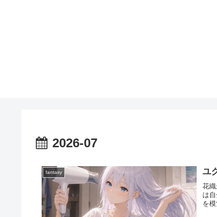
2026-07
ユ
fantasy
花織
は自
を模